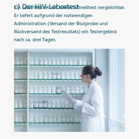
c) Der HIV-Labortest
Ein Labortest ist mit einem Schnelltest vergleichbar.
Er liefert aufgrund der notwendigen
Administration (Versand der Blutprobe und
Rückversand des Testresultats) ein Testergebnis
nach ca. drei Tagen.