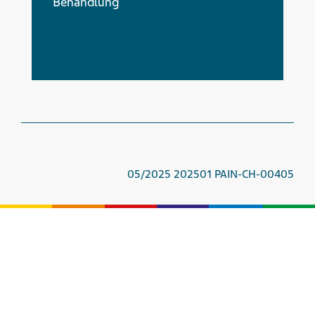
Behandlung
05/2025 202501 PAIN-CH-00405
Sie wollen Kontakt mit uns aufnehmen?
Kontakt
.
Zu den Cookie-Einstellungen
Telefon