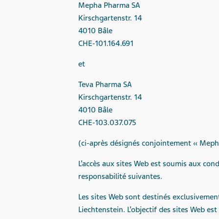
Mepha Pharma SA
Kirschgartenstr. 14
4010 Bâle
CHE‑101.164.691
et
Teva Pharma SA
Kirschgartenstr. 14
4010 Bâle
CHE‑103.037.075
(ci-après
désignés
conjointement
«
Meph
L’accès
aux sites Web
est
soumis
aux cond
responsabilité
suivantes.
Les sites Web sont destinés exclusivement 
Liechtenstein. L’objectif des sites Web e