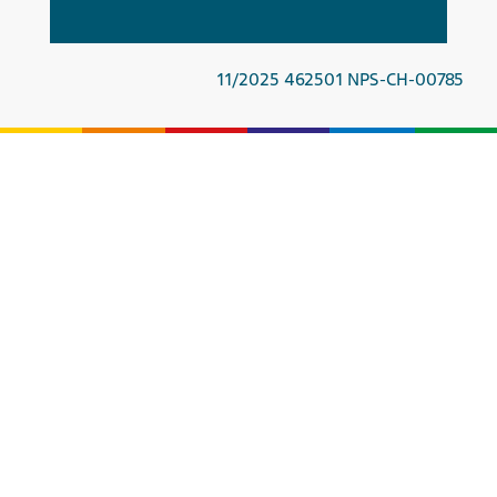
11/2025 462501 NPS-CH-00785
Vous souhaitez nous contacter ?
Contact
Vers les paramètres des cookies
Téléphone
+41 (0)61 705 43 43
Adresse:
Mepha Pharma SA
Teva Pharma SA
Kirschgartenstrasse 14,
Case postale