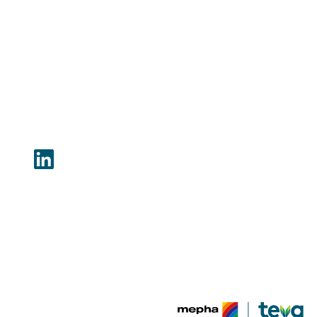
4010 Bâle
Disclaimer
Protection de données
Pharmacovigilance
Conditions générales
Carrières
Suivez-nous
© Mepha / Teva