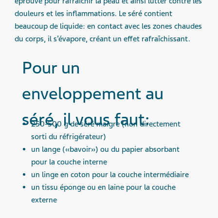
éprouvé pour rafraîchir la peau et ainsi lutter contre les
douleurs et les inflammations. Le séré contient
beaucoup de liquide: en contact avec les zones chaudes
du corps, il s’évapore, créant un effet rafraîchissant.
Pour un
enveloppement au
séré, il vous faut:
250-500 g de séré maigre (non directement
sorti du réfrigérateur)
un lange («bavoir») ou du papier absorbant
pour la couche interne
un linge en coton pour la couche intermédiaire
un tissu éponge ou en laine pour la couche
externe