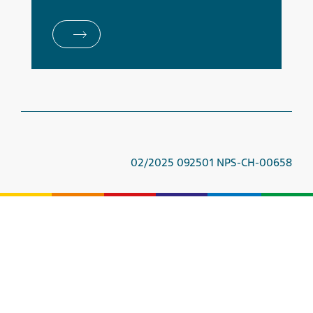
02/2025 092501 NPS-CH-00658
Sie wollen Kontakt mit uns aufnehmen?
Kontakt
.
Zu den Cookie-Einstellungen
Telefon
+41 (0)61 705 43 43