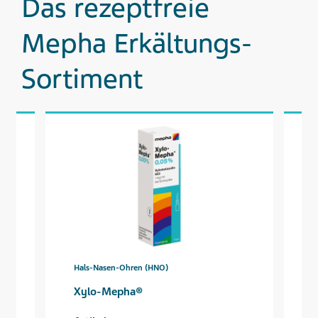
Das rezeptfreie
Mepha Erkältungs-
Sortiment
Hals-Nasen-Ohren (HNO)
H
Xylo-Mepha®
X